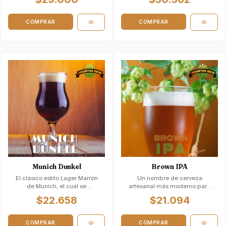
una Ale B…
primera vez …
COMPRAR
COMPRAR
Munich Dunkel
Brown IPA
El clásico estilo Lager Marrón
Un nombre de cerveza
de Munich, el cual se
artesanal más moderno para
desarrolló como una cerveza
un estilo que ha sido popular
$22.658
$21.094
más oscura…
durante mu…
COMPRAR
COMPRAR