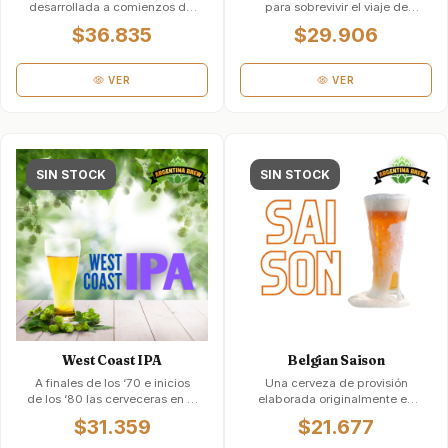
desarrollada a comienzos del
para sobrevivir el viaje de
1900. Históricamente
Inglaterra a la India. A
$36.835
$29.906
conocida como &l…
comienzos del si…
VER
VER
SIN STOCK
SIN STOCK
West Coast IPA
Belgian Saison
A finales de los ‘70 e inicios
Una cerveza de provisión
de los ‘80 las cerveceras en la
elaborada originalmente en
Costa Oeste, especia…
Valonia, la parte francófona …
$31.359
$21.677