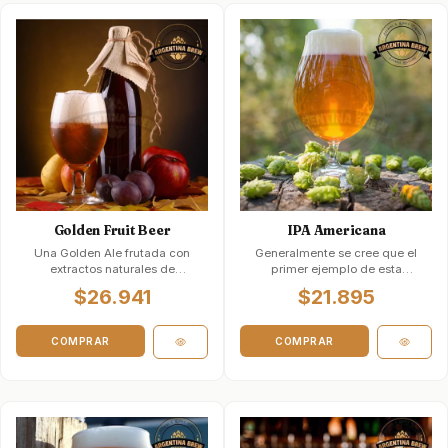
Golden Fruit Beer
IPA Americana
Una Golden Ale frutada con
Generalmente se cree que el
extractos naturales de
primer ejemplo de esta
Durazno, Maracuyá, Mango o
cerveza artesanal americana
$26.941
$21.895
Vainilla. E…
moderna fue Anch…
COMPRAR
COMPRAR