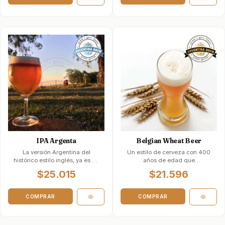
IPA Argenta
Belgian Wheat Beer
La versión Argentina del
Un estilo de cerveza con 400
histórico estilo inglés, ya es un
años de edad que
estilo reconoci…
desapareció en 1950. Más
$25.015
$21.596
tarde fue revivida po…
COMPRAR
COMPRAR