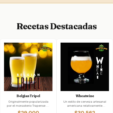
Recetas Destacadas
Belgian Tripel
Wheatwine
Originalmente popularizada
Un estilo de cerveza artesanal
por el monasterio Trapense de
americana relativamente
Westmalle. Puede parecerse a
nuevo que fue producido por
$29.000
$30.562