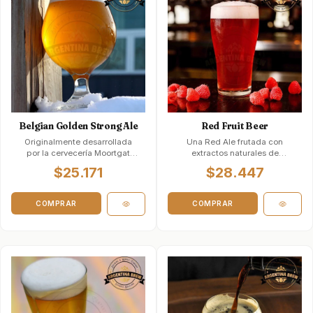
Belgian Golden Strong Ale
Red Fruit Beer
Originalmente desarrollada
Una Red Ale frutada con
por la cervecería Moortgat
extractos naturales de
después de la Primera Guerra
Frambuesa, Frutos Rojos o
$25.171
$28.447
Mundial co…
Arándanos. Es u…
COMPRAR
COMPRAR