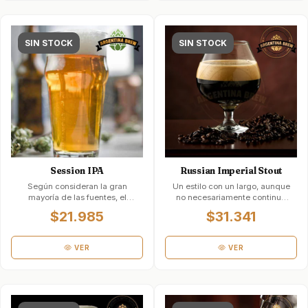
SIN STOCK
SIN STOCK
Session IPA
Russian Imperial Stout
Según consideran la gran
Un estilo con un largo, aunque
mayoría de las fuentes, el
no necesariamente continuo
origen de esta
patrimonio. Sus raíces se
$21.985
$31.341
denominaci&oac…
extienden …
VER
VER