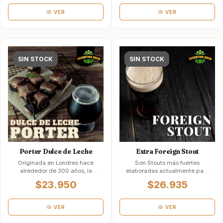
VER
VER
SIN STOCK
SIN STOCK
Porter Dulce de Leche
Extra Foreign Stout
Originada en Londres hace
Son Stouts más fuertes
alrededor de 300 años, la
elaboradas actualmente para
Porter evolucionó a partir de
los mercados de exportación.
$23.950
$26.935
una más te…
S…
VER
VER