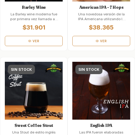
Barley Wine
American IPA - 7 Hops
La Barley wine moderna fue
Una novedosa versión de la
por primera vez llamada así
IPA Americana utilizando la
en 1872. Las Barley wine eran
variedad de levadura de
$31.901
$38.365
cer…
mayor bio…
VER
VER
SIN STOCK
SIN STOCK
Sweet Coffee Stout
English IPA
Una Stout de estilo inglés
Las IPA fueron elaboradas