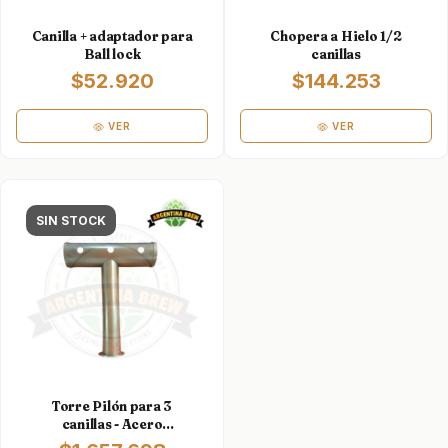
Canilla + adaptador para
Chopera a Hielo 1/2
Ball lock
canillas
$52.920
$144.253
VER
VER
SIN STOCK
Torre Pilón para 3
canillas - Acero
Inoxidable