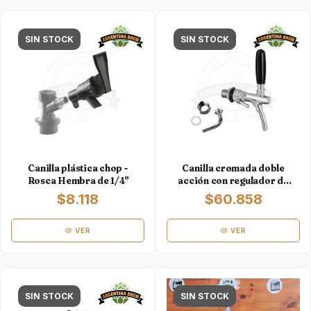
SIN STOCK
SIN STOCK
Canilla plástica chop -
Canilla cromada doble
Rosca Hembra de 1/4"
acción con regulador de
caudal - Talos
$8.118
$60.858
VER
VER
SIN STOCK
SIN STOCK