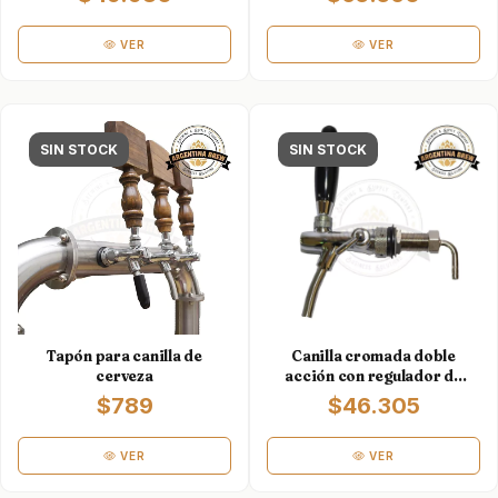
VER
VER
SIN STOCK
SIN STOCK
Tapón para canilla de
Canilla cromada doble
cerveza
acción con regulador de
caudal
$789
$46.305
VER
VER