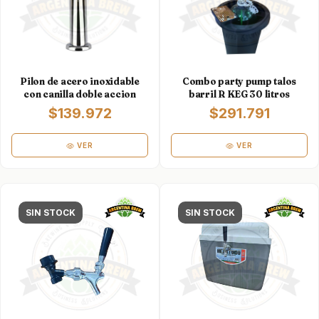
Pilon de acero inoxidable
Combo party pump talos
con canilla doble accion
barril R KEG 30 litros
$139.972
$291.791
VER
VER
SIN STOCK
SIN STOCK