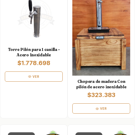
Torre Pilón para 1 canilla -
Acero Inoxidable
$1.778.698
VER
Chopera de madera Con
pilón de acero inoxidable
$323.383
VER