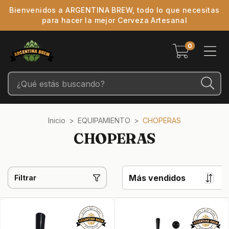
Bienvenidos a ARGENTINA BREW, todo lo que necesitas
para hacer la mejor Cerveza Artesanal
0
Inicio
>
EQUIPAMIENTO
>
CHOPERAS
CHOPERAS
Filtrar