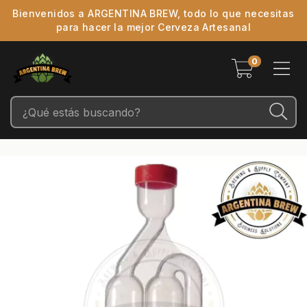
Bienvenidos a ARGENTINA BREW, todo lo que necesitas
para hacer la mejor Cerveza Artesanal
0