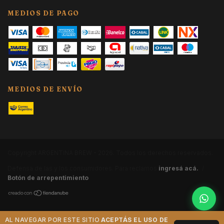
MEDIOS DE PAGO
MEDIOS DE ENVÍO
Copyright ARGENTINA BREW - 2026. Todos los derechos reservados.
Defensa de las y los consumidores. Para reclamos
ingresá acá.
/
Botón de arrepentimiento
AL NAVEGAR POR ESTE SITIO
ACEPTÁS EL USO DE