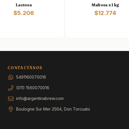
Lactosa
Maltosa x 1 kg
$5.206
$12.774
CONTACTÁNOS
5491160070016
(011) 1560070016
info@argentinabrew.com
Boulogne Sur Mer 2564, Don Torcuato