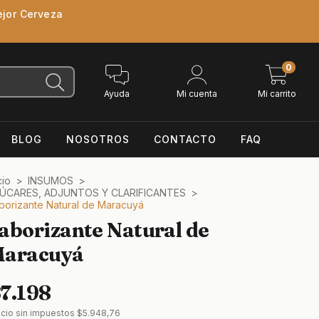
ejor Cerveza
0
Ayuda
Mi cuenta
Mi carrito
BLOG
NOSOTROS
CONTACTO
FAQ
cio
>
INSUMOS
>
ÚCARES, ADJUNTOS Y CLARIFICANTES
>
borizante Natural de Maracuyá
aborizante Natural de
aracuyá
7.198
ecio sin impuestos
$5.948,76