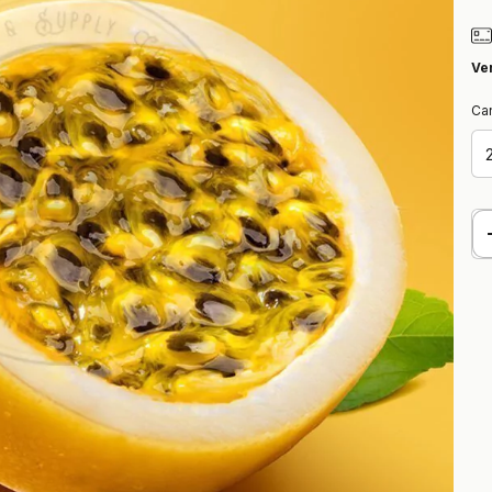
Ve
Ca