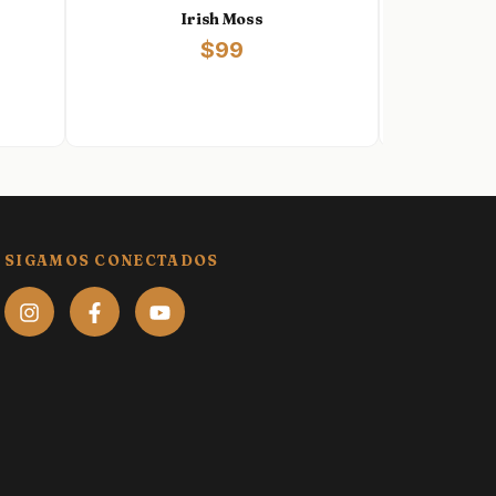
Irish Moss
Saborizan
$99
SIGAMOS CONECTADOS