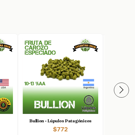
Bullion - Lúpulos Patagónicos
Centen
$772