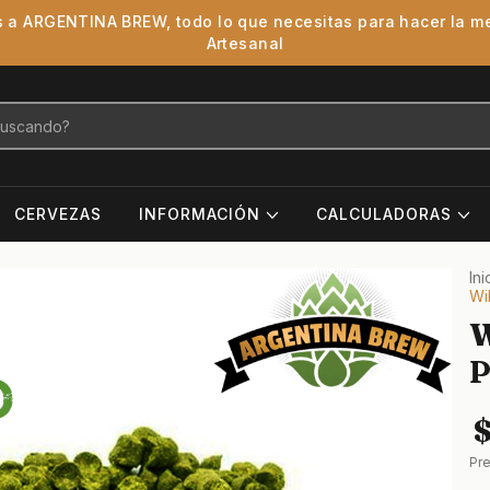
 a ARGENTINA BREW, todo lo que necesitas para hacer la m
Artesanal
CERVEZAS
INFORMACIÓN
CALCULADORAS
Ini
Wi
W
P
Pr