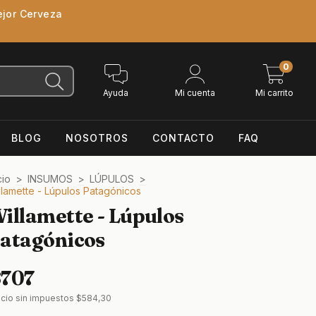
ejor Cerveza
0
Ayuda
Mi cuenta
Mi carrito
BLOG
NOSOTROS
CONTACTO
FAQ
cio
>
INSUMOS
>
LÚPULOS
>
llamette - Lúpulos Patagónicos
illamette - Lúpulos
atagónicos
$707
ecio sin impuestos
$584,30