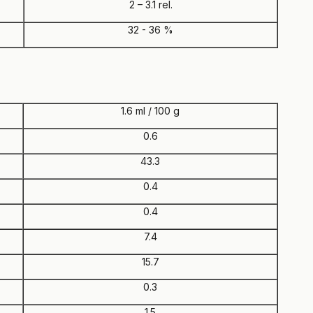
2 – 3.1 rel.
32 - 36 %
1.6 ml / 100 g
0.6
43.3
0.4
0.4
7.4
15.7
0.3
1.5